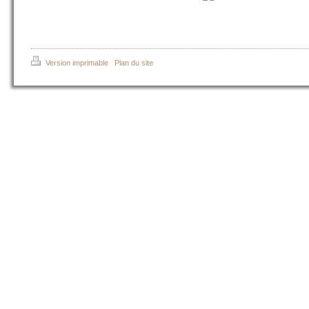
Version imprimable
|
Plan du site
© CAMPEMENT KIROUKOU CHASSE SENEGAL