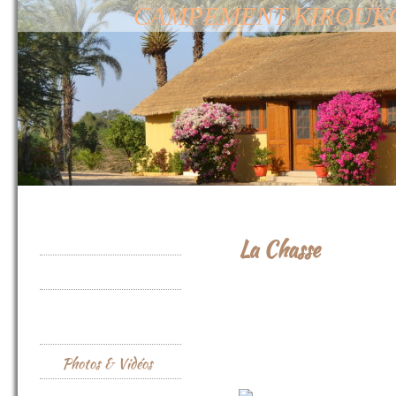
CAMPEMENT KIROUKOU :
Accueil
La Chasse
Notre Campement
Notre Offre Séjour
de Chasse
Photos & Vidéos