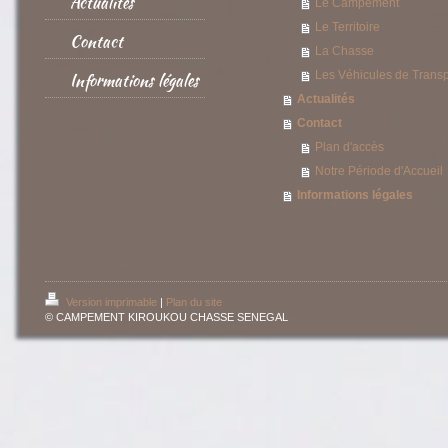
Actualités
Le Campement
Le Territoire
Contact
La Chasse
Les Véhicules de Transp
Informations légales
Actualités
Contact
Plan d'accès
Notre Période d'Accueil
Informations légales
Version imprimable
|
Plan du site
© CAMPEMENT KIROUKOU CHASSE SENEGAL